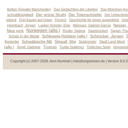
Bolton (Greater Manchester)
Das Gedächtnis der Libellen
Das München-Kom
schuldlosigkeit
Der grüne Strahl
Der Totenschöpfer
Der Unberührb
lübeck
Drei frauen auf rügen
Florenz
Geschichte für einen augenblick
Grön
Nesser,
Heimbach, Jürgen
Lasker-Schüler, Else
Márquez, Gabriel García
Norwegen (allg.)
New york
Rüster, Sabine
Saarbrücken
Sagan, Fra
Schleswig-Holstein (allg.)
Schmicker, Jürgen
S
Schatz in der Wüste
Schwäbische Alb
Sjöwall, Maj
friederike
Spätzünder
Stadt Land Mord
(allg.)
Tromsö
Tergit, Gabriele
Tuxtla Gutiérrez
Tödliches Spiel
Vonnegut,
Copyright (c) 2007-2026 Jens Nommel | Handlungsreisen.de | Version 6.0.2