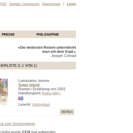
FAQ
Kontakt / Impressum
Datenschutz
|
Login
PRESSE
PHILOSOPHIE
»Die weitesten Reisen unternimmt
man mit dem Kopf.«
Joseph Conrad
ERLISTE (1-1 VON 1)
Lamazares, Ivonne
Sugar Island
Roman / Erzählung von 2002
Handlungsort:
Kuba (allg.)
LeserIn:
Anonymus
DETAILS
ück zum Suchergebnis
r Autor wurde
2318
mal aufgerufen.