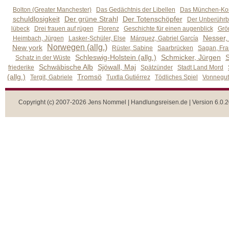
Bolton (Greater Manchester)
Das Gedächtnis der Libellen
Das München-Kom
schuldlosigkeit
Der grüne Strahl
Der Totenschöpfer
Der Unberührb
lübeck
Drei frauen auf rügen
Florenz
Geschichte für einen augenblick
Grön
Nesser,
Heimbach, Jürgen
Lasker-Schüler, Else
Márquez, Gabriel García
Norwegen (allg.)
New york
Rüster, Sabine
Saarbrücken
Sagan, Fra
Schleswig-Holstein (allg.)
Schmicker, Jürgen
S
Schatz in der Wüste
Schwäbische Alb
Sjöwall, Maj
friederike
Spätzünder
Stadt Land Mord
(allg.)
Tromsö
Tergit, Gabriele
Tuxtla Gutiérrez
Tödliches Spiel
Vonnegut,
Copyright (c) 2007-2026 Jens Nommel | Handlungsreisen.de | Version 6.0.2