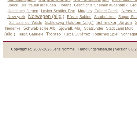
lübeck
Drei frauen auf rügen
Florenz
Geschichte für einen augenblick
Grön
Nesser,
Heimbach, Jürgen
Lasker-Schüler, Else
Márquez, Gabriel García
Norwegen (allg.)
New york
Rüster, Sabine
Saarbrücken
Sagan, Fra
Schleswig-Holstein (allg.)
Schmicker, Jürgen
S
Schatz in der Wüste
Schwäbische Alb
Sjöwall, Maj
friederike
Spätzünder
Stadt Land Mord
(allg.)
Tromsö
Tergit, Gabriele
Tuxtla Gutiérrez
Tödliches Spiel
Vonnegut,
Copyright (c) 2007-2026 Jens Nommel | Handlungsreisen.de | Version 6.0.2