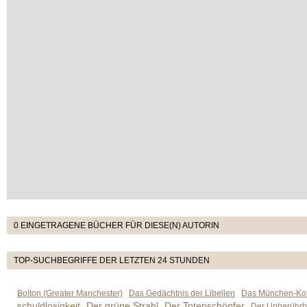
0 EINGETRAGENE BÜCHER FÜR DIESE(N) AUTORIN
TOP-SUCHBEGRIFFE DER LETZTEN 24 STUNDEN
Bolton (Greater Manchester)
Das Gedächtnis der Libellen
Das München-Kom
schuldlosigkeit
Der grüne Strahl
Der Totenschöpfer
Der Unberührb