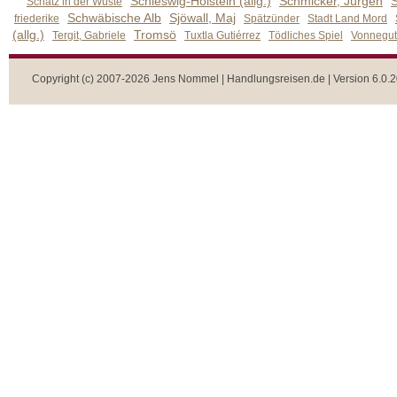
Schleswig-Holstein (allg.)
Schmicker, Jürgen
S
Schatz in der Wüste
Schwäbische Alb
Sjöwall, Maj
friederike
Spätzünder
Stadt Land Mord
(allg.)
Tromsö
Tergit, Gabriele
Tuxtla Gutiérrez
Tödliches Spiel
Vonnegut,
Copyright (c) 2007-2026 Jens Nommel | Handlungsreisen.de | Version 6.0.2