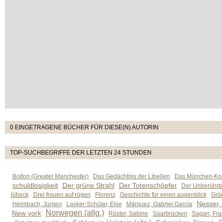
0 EINGETRAGENE BÜCHER FÜR DIESE(N) AUTORIN
TOP-SUCHBEGRIFFE DER LETZTEN 24 STUNDEN
Bolton (Greater Manchester)
Das Gedächtnis der Libellen
Das München-Kom
schuldlosigkeit
Der grüne Strahl
Der Totenschöpfer
Der Unberührb
lübeck
Drei frauen auf rügen
Florenz
Geschichte für einen augenblick
Grön
Nesser,
Heimbach, Jürgen
Lasker-Schüler, Else
Márquez, Gabriel García
Norwegen (allg.)
New york
Rüster, Sabine
Saarbrücken
Sagan, Fra