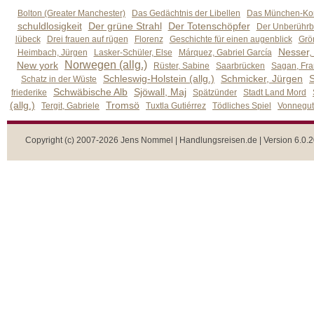
Bolton (Greater Manchester)
Das Gedächtnis der Libellen
Das München-Kom
schuldlosigkeit
Der grüne Strahl
Der Totenschöpfer
Der Unberührb
lübeck
Drei frauen auf rügen
Florenz
Geschichte für einen augenblick
Grön
Nesser,
Heimbach, Jürgen
Lasker-Schüler, Else
Márquez, Gabriel García
Norwegen (allg.)
New york
Rüster, Sabine
Saarbrücken
Sagan, Fra
Schleswig-Holstein (allg.)
Schmicker, Jürgen
S
Schatz in der Wüste
Schwäbische Alb
Sjöwall, Maj
friederike
Spätzünder
Stadt Land Mord
(allg.)
Tromsö
Tergit, Gabriele
Tuxtla Gutiérrez
Tödliches Spiel
Vonnegut,
Copyright (c) 2007-2026 Jens Nommel | Handlungsreisen.de | Version 6.0.2