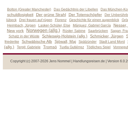
Bolton (Greater Manchester)
Das Gedächtnis der Libellen
Das München-Kom
schuldlosigkeit
Der grüne Strahl
Der Totenschöpfer
Der Unberührb
lübeck
Drei frauen auf rügen
Florenz
Geschichte für einen augenblick
Grön
Nesser,
Heimbach, Jürgen
Lasker-Schüler, Else
Márquez, Gabriel García
Norwegen (allg.)
New york
Rüster, Sabine
Saarbrücken
Sagan, Fra
Schleswig-Holstein (allg.)
Schmicker, Jürgen
S
Schatz in der Wüste
Schwäbische Alb
Sjöwall, Maj
friederike
Spätzünder
Stadt Land Mord
(allg.)
Tromsö
Tergit, Gabriele
Tuxtla Gutiérrez
Tödliches Spiel
Vonnegut,
Copyright (c) 2007-2026 Jens Nommel | Handlungsreisen.de | Version 6.0.2