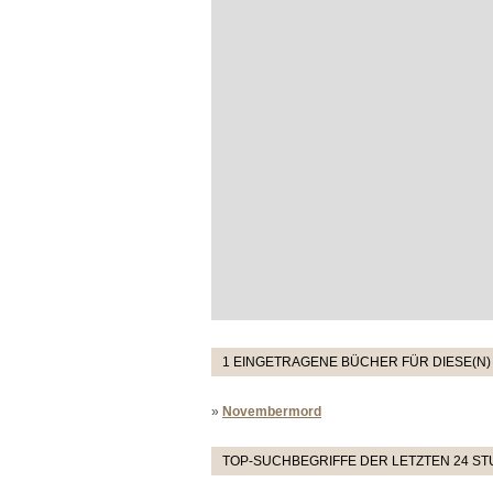
1 EINGETRAGENE BÜCHER FÜR DIESE(N)
»
Novembermord
TOP-SUCHBEGRIFFE DER LETZTEN 24 S