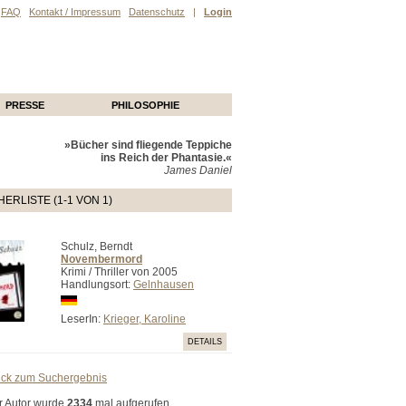
FAQ
Kontakt / Impressum
Datenschutz
|
Login
PRESSE
PHILOSOPHIE
»Bücher sind fliegende Teppiche
ins Reich der Phantasie.«
James Daniel
ERLISTE (1-1 VON 1)
Schulz, Berndt
Novembermord
Krimi / Thriller von 2005
Handlungsort:
Gelnhausen
LeserIn:
Krieger, Karoline
DETAILS
ück zum Suchergebnis
r Autor wurde
2334
mal aufgerufen.