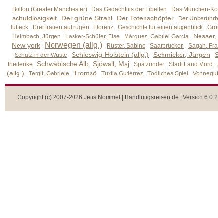
Bolton (Greater Manchester)
Das Gedächtnis der Libellen
Das München-Kom
schuldlosigkeit
Der grüne Strahl
Der Totenschöpfer
Der Unberührb
lübeck
Drei frauen auf rügen
Florenz
Geschichte für einen augenblick
Grön
Nesser,
Heimbach, Jürgen
Lasker-Schüler, Else
Márquez, Gabriel García
Norwegen (allg.)
New york
Rüster, Sabine
Saarbrücken
Sagan, Fra
Schleswig-Holstein (allg.)
Schmicker, Jürgen
S
Schatz in der Wüste
Schwäbische Alb
Sjöwall, Maj
friederike
Spätzünder
Stadt Land Mord
(allg.)
Tromsö
Tergit, Gabriele
Tuxtla Gutiérrez
Tödliches Spiel
Vonnegut,
Copyright (c) 2007-2026 Jens Nommel | Handlungsreisen.de | Version 6.0.2