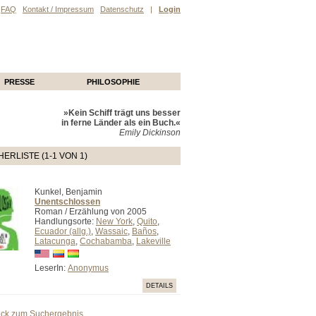
FAQ
Kontakt / Impressum
Datenschutz
|
Login
PRESSE
PHILOSOPHIE
»Kein Schiff trägt uns besser
in ferne Länder als ein Buch.«
Emily Dickinson
ERLISTE (1-1 VON 1)
Kunkel, Benjamin
Unentschlossen
Roman / Erzählung von 2005
Handlungsorte:
New York
,
Quito
,
Ecuador (allg.)
,
Wassaic
,
Baños
,
Latacunga
,
Cochabamba
,
Lakeville
LeserIn:
Anonymus
DETAILS
ück zum Suchergebnis