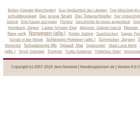
Bolton (Greater Manchester)
Das Gedächtnis der Libellen
Das München-Kom
schuldlosigkeit
Der grüne Strahl
Der Totenschöpfer
Der Unberührb
lübeck
Drei frauen auf rügen
Florenz
Geschichte für einen augenblick
Grön
Nesser,
Heimbach, Jürgen
Lasker-Schüler, Else
Márquez, Gabriel García
Norwegen (allg.)
New york
Rüster, Sabine
Saarbrücken
Sagan, Fra
Schleswig-Holstein (allg.)
Schmicker, Jürgen
S
Schatz in der Wüste
Schwäbische Alb
Sjöwall, Maj
friederike
Spätzünder
Stadt Land Mord
(allg.)
Tromsö
Tergit, Gabriele
Tuxtla Gutiérrez
Tödliches Spiel
Vonnegut,
Copyright (c) 2007-2026 Jens Nommel | Handlungsreisen.de | Version 6.0.2