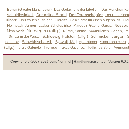
Bolton (Greater Manchester)
Das Gedächtnis der Libellen
Das München-Kom
schuldlosigkeit
Der grüne Strahl
Der Totenschöpfer
Der Unberührb
lübeck
Drei frauen auf rügen
Florenz
Geschichte für einen augenblick
Grön
Nesser,
Heimbach, Jürgen
Lasker-Schüler, Else
Márquez, Gabriel García
Norwegen (allg.)
New york
Rüster, Sabine
Saarbrücken
Sagan, Fra
Schleswig-Holstein (allg.)
Schmicker, Jürgen
S
Schatz in der Wüste
Schwäbische Alb
Sjöwall, Maj
friederike
Spätzünder
Stadt Land Mord
(allg.)
Tromsö
Tergit, Gabriele
Tuxtla Gutiérrez
Tödliches Spiel
Vonnegut,
Copyright (c) 2007-2026 Jens Nommel | Handlungsreisen.de | Version 6.0.2