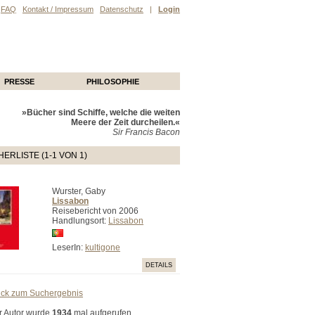
FAQ
Kontakt / Impressum
Datenschutz
|
Login
PRESSE
PHILOSOPHIE
»Bücher sind Schiffe, welche die weiten
Meere der Zeit durcheilen.«
Sir Francis Bacon
ERLISTE (1-1 VON 1)
Wurster, Gaby
Lissabon
Reisebericht von 2006
Handlungsort:
Lissabon
LeserIn:
kultigone
DETAILS
ück zum Suchergebnis
r Autor wurde
1934
mal aufgerufen.