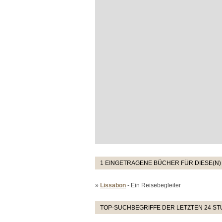
1 EINGETRAGENE BÜCHER FÜR DIESE(N)
»
Lissabon
- Ein Reisebegleiter
TOP-SUCHBEGRIFFE DER LETZTEN 24 S