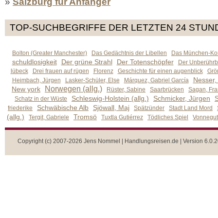
»
Salzburg für Anfänger
TOP-SUCHBEGRIFFE DER LETZTEN 24 STUN
Bolton (Greater Manchester)
Das Gedächtnis der Libellen
Das München-Kom
schuldlosigkeit
Der grüne Strahl
Der Totenschöpfer
Der Unberührb
lübeck
Drei frauen auf rügen
Florenz
Geschichte für einen augenblick
Grön
Nesser,
Heimbach, Jürgen
Lasker-Schüler, Else
Márquez, Gabriel García
Norwegen (allg.)
New york
Rüster, Sabine
Saarbrücken
Sagan, Fra
Schleswig-Holstein (allg.)
Schmicker, Jürgen
S
Schatz in der Wüste
Schwäbische Alb
Sjöwall, Maj
friederike
Spätzünder
Stadt Land Mord
(allg.)
Tromsö
Tergit, Gabriele
Tuxtla Gutiérrez
Tödliches Spiel
Vonnegut,
Copyright (c) 2007-2026 Jens Nommel | Handlungsreisen.de | Version 6.0.2