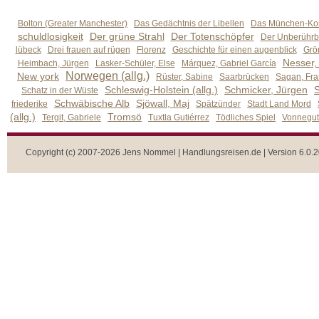
Bolton (Greater Manchester)
Das Gedächtnis der Libellen
Das München-Kom
schuldlosigkeit
Der grüne Strahl
Der Totenschöpfer
Der Unberührb
lübeck
Drei frauen auf rügen
Florenz
Geschichte für einen augenblick
Grön
Nesser,
Heimbach, Jürgen
Lasker-Schüler, Else
Márquez, Gabriel García
Norwegen (allg.)
New york
Rüster, Sabine
Saarbrücken
Sagan, Fra
Schleswig-Holstein (allg.)
Schmicker, Jürgen
S
Schatz in der Wüste
Schwäbische Alb
Sjöwall, Maj
friederike
Spätzünder
Stadt Land Mord
(allg.)
Tromsö
Tergit, Gabriele
Tuxtla Gutiérrez
Tödliches Spiel
Vonnegut,
Copyright (c) 2007-2026 Jens Nommel | Handlungsreisen.de | Version 6.0.2