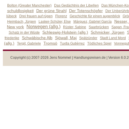
Bolton (Greater Manchester)
Das Gedächtnis der Libellen
Das München-Kom
schuldlosigkeit
Der grüne Strahl
Der Totenschöpfer
Der Unberührb
lübeck
Drei frauen auf rügen
Florenz
Geschichte für einen augenblick
Grön
Nesser,
Heimbach, Jürgen
Lasker-Schüler, Else
Márquez, Gabriel García
Norwegen (allg.)
New york
Rüster, Sabine
Saarbrücken
Sagan, Fra
Schleswig-Holstein (allg.)
Schmicker, Jürgen
S
Schatz in der Wüste
Schwäbische Alb
Sjöwall, Maj
friederike
Spätzünder
Stadt Land Mord
(allg.)
Tromsö
Tergit, Gabriele
Tuxtla Gutiérrez
Tödliches Spiel
Vonnegut,
Copyright (c) 2007-2026 Jens Nommel | Handlungsreisen.de | Version 6.0.2