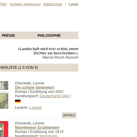
FAQ
Kontakt / Impressum
Datenschutz
|
Login
PRESSE
PHILOSOPHIE
»Landschaft wird erst schön, wenn
Dichter sie beschreiben.«
Marcel Reich-Ranicki
ERLISTE (1-5 VON 5)
Ossowski, Leonie
Die schöne Gegenwart
Roman / Erzählung von 2002
Handlungsort:
Deutschland (allg.)
LeserIn:
Leserin
DETAILS
Ossowski, Leonie
Mannheimer Erzählungen
Roman / Erzählung von 1974
Handlungsort:
Mannheim