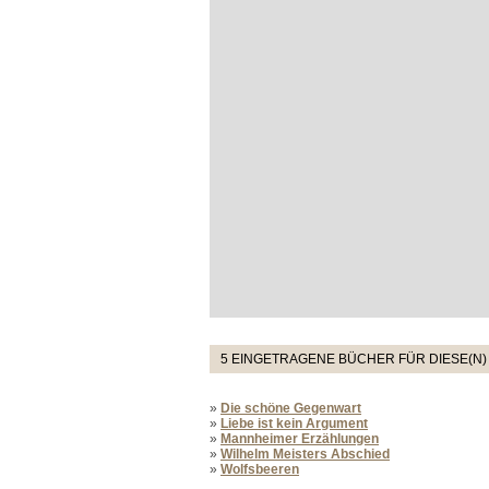
5 EINGETRAGENE BÜCHER FÜR DIESE(N)
»
Die schöne Gegenwart
»
Liebe ist kein Argument
»
Mannheimer Erzählungen
»
Wilhelm Meisters Abschied
»
Wolfsbeeren