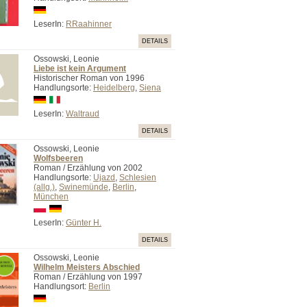
LeserIn:
RRaahinner
DETAILS
Ossowski, Leonie
Liebe ist kein Argument
Historischer Roman von 1996
Handlungsorte:
Heidelberg
,
Siena
LeserIn:
Waltraud
DETAILS
Ossowski, Leonie
Wolfsbeeren
Roman / Erzählung von 2002
Handlungsorte:
Ujazd
,
Schlesien
(allg.)
,
Swinemünde
,
Berlin
,
München
LeserIn:
Günter H.
DETAILS
Ossowski, Leonie
Wilhelm Meisters Abschied
Roman / Erzählung von 1997
Handlungsort:
Berlin