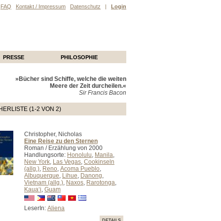
FAQ
Kontakt / Impressum
Datenschutz
|
Login
PRESSE
PHILOSOPHIE
»Bücher sind Schiffe, welche die weiten
Meere der Zeit durcheilen.«
Sir Francis Bacon
ERLISTE (1-2 VON 2)
Christopher, Nicholas
Eine Reise zu den Sternen
Roman / Erzählung von 2000
Handlungsorte:
Honolulu
,
Manila
,
New York
,
Las Vegas
,
Cookinseln
(allg.)
,
Reno
,
Acoma Pueblo
,
Albuquerque
,
Lihue
,
Danong
,
Vietnam (allg.)
,
Naxos
,
Rarotonga
,
Kauaʻi
,
Guam
LeserIn:
Aliena
DETAILS