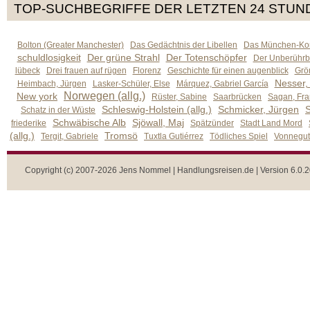
TOP-SUCHBEGRIFFE DER LETZTEN 24 STUN
Bolton (Greater Manchester)
Das Gedächtnis der Libellen
Das München-Kom
schuldlosigkeit
Der grüne Strahl
Der Totenschöpfer
Der Unberührb
lübeck
Drei frauen auf rügen
Florenz
Geschichte für einen augenblick
Grön
Nesser,
Heimbach, Jürgen
Lasker-Schüler, Else
Márquez, Gabriel García
Norwegen (allg.)
New york
Rüster, Sabine
Saarbrücken
Sagan, Fra
Schleswig-Holstein (allg.)
Schmicker, Jürgen
S
Schatz in der Wüste
Schwäbische Alb
Sjöwall, Maj
friederike
Spätzünder
Stadt Land Mord
(allg.)
Tromsö
Tergit, Gabriele
Tuxtla Gutiérrez
Tödliches Spiel
Vonnegut,
Copyright (c) 2007-2026 Jens Nommel | Handlungsreisen.de | Version 6.0.2