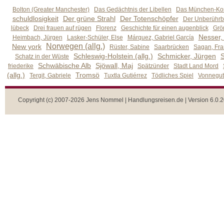
Bolton (Greater Manchester)
Das Gedächtnis der Libellen
Das München-Kom
schuldlosigkeit
Der grüne Strahl
Der Totenschöpfer
Der Unberührb
lübeck
Drei frauen auf rügen
Florenz
Geschichte für einen augenblick
Grön
Nesser,
Heimbach, Jürgen
Lasker-Schüler, Else
Márquez, Gabriel García
Norwegen (allg.)
New york
Rüster, Sabine
Saarbrücken
Sagan, Fra
Schleswig-Holstein (allg.)
Schmicker, Jürgen
S
Schatz in der Wüste
Schwäbische Alb
Sjöwall, Maj
friederike
Spätzünder
Stadt Land Mord
(allg.)
Tromsö
Tergit, Gabriele
Tuxtla Gutiérrez
Tödliches Spiel
Vonnegut,
Copyright (c) 2007-2026 Jens Nommel | Handlungsreisen.de | Version 6.0.2