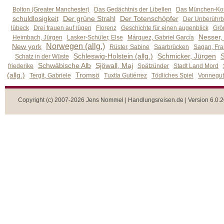
Bolton (Greater Manchester)
Das Gedächtnis der Libellen
Das München-Kom
schuldlosigkeit
Der grüne Strahl
Der Totenschöpfer
Der Unberührb
lübeck
Drei frauen auf rügen
Florenz
Geschichte für einen augenblick
Grön
Nesser,
Heimbach, Jürgen
Lasker-Schüler, Else
Márquez, Gabriel García
Norwegen (allg.)
New york
Rüster, Sabine
Saarbrücken
Sagan, Fra
Schleswig-Holstein (allg.)
Schmicker, Jürgen
S
Schatz in der Wüste
Schwäbische Alb
Sjöwall, Maj
friederike
Spätzünder
Stadt Land Mord
(allg.)
Tromsö
Tergit, Gabriele
Tuxtla Gutiérrez
Tödliches Spiel
Vonnegut,
Copyright (c) 2007-2026 Jens Nommel | Handlungsreisen.de | Version 6.0.2