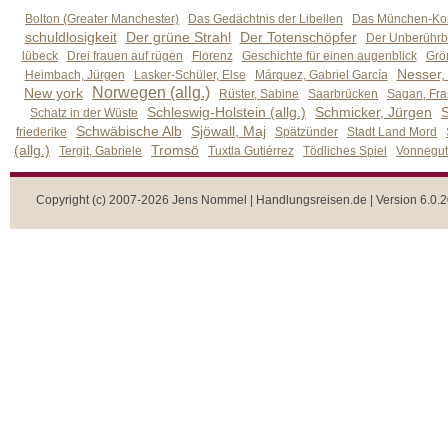
Bolton (Greater Manchester)
Das Gedächtnis der Libellen
Das München-Kom
schuldlosigkeit
Der grüne Strahl
Der Totenschöpfer
Der Unberührb
lübeck
Drei frauen auf rügen
Florenz
Geschichte für einen augenblick
Grön
Nesser,
Heimbach, Jürgen
Lasker-Schüler, Else
Márquez, Gabriel García
Norwegen (allg.)
New york
Rüster, Sabine
Saarbrücken
Sagan, Fra
Schleswig-Holstein (allg.)
Schmicker, Jürgen
S
Schatz in der Wüste
Schwäbische Alb
Sjöwall, Maj
friederike
Spätzünder
Stadt Land Mord
(allg.)
Tromsö
Tergit, Gabriele
Tuxtla Gutiérrez
Tödliches Spiel
Vonnegut,
Copyright (c) 2007-2026 Jens Nommel | Handlungsreisen.de | Version 6.0.2