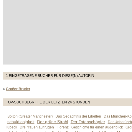
1 EINGETRAGENE BÜCHER FÜR DIESE(N) AUTORIN
»
Großer Bruder
TOP-SUCHBEGRIFFE DER LETZTEN 24 STUNDEN
Bolton (Greater Manchester)
Das Gedächtnis der Libellen
Das München-Kom
schuldlosigkeit
Der grüne Strahl
Der Totenschöpfer
Der Unberührb
lübeck
Drei frauen auf rügen
Florenz
Geschichte für einen augenblick
Grön