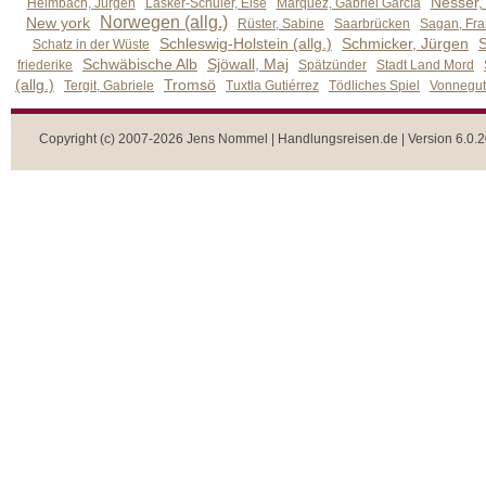
Nesser,
Heimbach, Jürgen
Lasker-Schüler, Else
Márquez, Gabriel García
Norwegen (allg.)
New york
Rüster, Sabine
Saarbrücken
Sagan, Fra
Schleswig-Holstein (allg.)
Schmicker, Jürgen
S
Schatz in der Wüste
Schwäbische Alb
Sjöwall, Maj
friederike
Spätzünder
Stadt Land Mord
(allg.)
Tromsö
Tergit, Gabriele
Tuxtla Gutiérrez
Tödliches Spiel
Vonnegut,
Copyright (c) 2007-2026 Jens Nommel | Handlungsreisen.de | Version 6.0.2