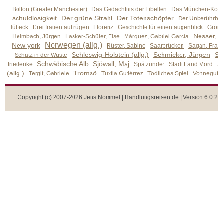
Bolton (Greater Manchester)
Das Gedächtnis der Libellen
Das München-Kom
schuldlosigkeit
Der grüne Strahl
Der Totenschöpfer
Der Unberührb
lübeck
Drei frauen auf rügen
Florenz
Geschichte für einen augenblick
Grön
Nesser,
Heimbach, Jürgen
Lasker-Schüler, Else
Márquez, Gabriel García
Norwegen (allg.)
New york
Rüster, Sabine
Saarbrücken
Sagan, Fra
Schleswig-Holstein (allg.)
Schmicker, Jürgen
S
Schatz in der Wüste
Schwäbische Alb
Sjöwall, Maj
friederike
Spätzünder
Stadt Land Mord
(allg.)
Tromsö
Tergit, Gabriele
Tuxtla Gutiérrez
Tödliches Spiel
Vonnegut,
Copyright (c) 2007-2026 Jens Nommel | Handlungsreisen.de | Version 6.0.2