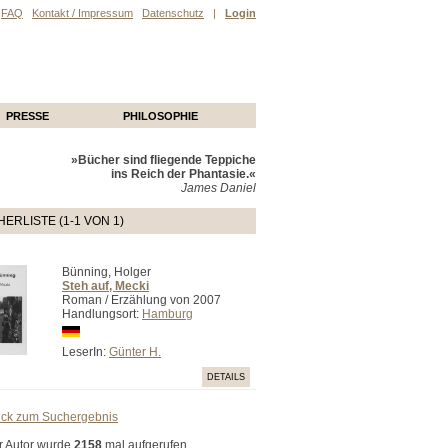
FAQ
Kontakt / Impressum
Datenschutz
|
Login
PRESSE
PHILOSOPHIE
»Bücher sind fliegende Teppiche
ins Reich der Phantasie.«
James Daniel
ERLISTE (1-1 VON 1)
Bünning, Holger
Steh auf, Mecki
Roman / Erzählung von 2007
Handlungsort:
Hamburg
LeserIn:
Günter H.
DETAILS
ück zum Suchergebnis
r Autor wurde
2158
mal aufgerufen.