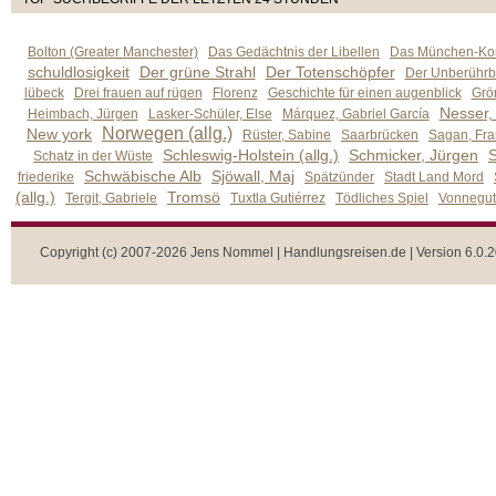
Bolton (Greater Manchester)
Das Gedächtnis der Libellen
Das München-Kom
schuldlosigkeit
Der grüne Strahl
Der Totenschöpfer
Der Unberührb
lübeck
Drei frauen auf rügen
Florenz
Geschichte für einen augenblick
Grön
Nesser,
Heimbach, Jürgen
Lasker-Schüler, Else
Márquez, Gabriel García
Norwegen (allg.)
New york
Rüster, Sabine
Saarbrücken
Sagan, Fra
Schleswig-Holstein (allg.)
Schmicker, Jürgen
S
Schatz in der Wüste
Schwäbische Alb
Sjöwall, Maj
friederike
Spätzünder
Stadt Land Mord
(allg.)
Tromsö
Tergit, Gabriele
Tuxtla Gutiérrez
Tödliches Spiel
Vonnegut,
Copyright (c) 2007-2026 Jens Nommel | Handlungsreisen.de | Version 6.0.2