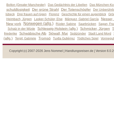
Bolton (Greater Manchester)
Das Gedächtnis der Libellen
Das München-Kom
schuldlosigkeit
Der grüne Strahl
Der Totenschöpfer
Der Unberührb
lübeck
Drei frauen auf rügen
Florenz
Geschichte für einen augenblick
Grön
Nesser,
Heimbach, Jürgen
Lasker-Schüler, Else
Márquez, Gabriel García
Norwegen (allg.)
New york
Rüster, Sabine
Saarbrücken
Sagan, Fra
Schleswig-Holstein (allg.)
Schmicker, Jürgen
S
Schatz in der Wüste
Schwäbische Alb
Sjöwall, Maj
friederike
Spätzünder
Stadt Land Mord
(allg.)
Tromsö
Tergit, Gabriele
Tuxtla Gutiérrez
Tödliches Spiel
Vonnegut,
Copyright (c) 2007-2026 Jens Nommel | Handlungsreisen.de | Version 6.0.2