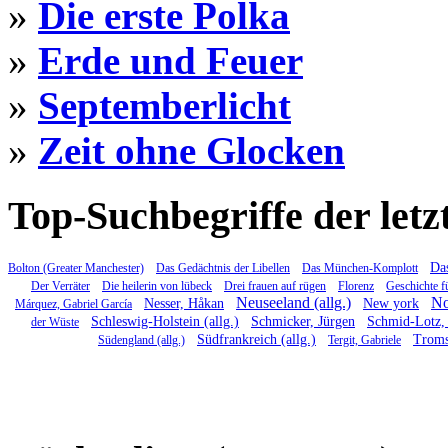
»
Die erste Polka
»
Erde und Feuer
»
Septemberlicht
»
Zeit ohne Glocken
Top-Suchbegriffe der letz
Das
Bolton (Greater Manchester)
Das Gedächtnis der Libellen
Das München-Komplott
Der Verräter
Die heilerin von lübeck
Drei frauen auf rügen
Florenz
Geschichte f
Neuseeland (allg.)
No
Nesser, Håkan
New york
Márquez, Gabriel García
Schleswig-Holstein (allg.)
Schmicker, Jürgen
Schmid-Lotz, 
der Wüste
Südfrankreich (allg.)
Trom
Südengland (allg.)
Tergit, Gabriele