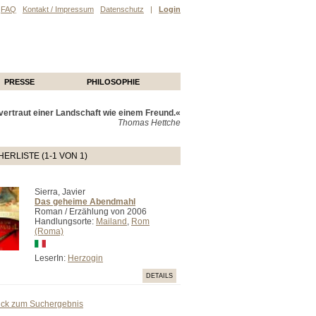
FAQ
Kontakt / Impressum
Datenschutz
|
Login
PRESSE
PHILOSOPHIE
ertraut einer Landschaft wie einem Freund.«
Thomas Hettche
ERLISTE (1-1 VON 1)
Sierra, Javier
Das geheime Abendmahl
Roman / Erzählung von 2006
Handlungsorte:
Mailand
,
Rom
(Roma)
LeserIn:
Herzogin
DETAILS
ück zum Suchergebnis