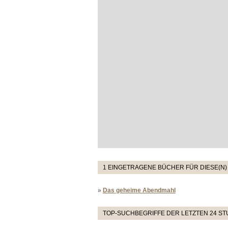
1 EINGETRAGENE BÜCHER FÜR DIESE(N)
»
Das geheime Abendmahl
TOP-SUCHBEGRIFFE DER LETZTEN 24 S