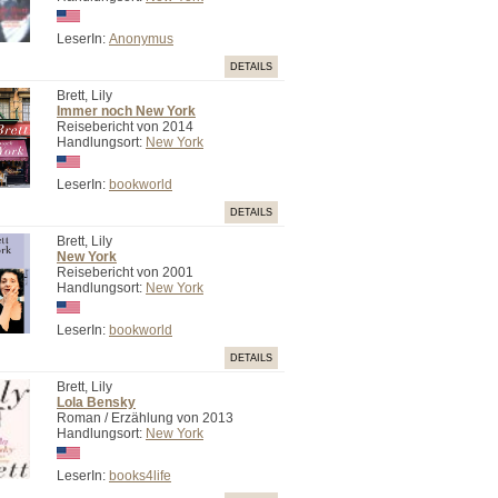
LeserIn:
Anonymus
DETAILS
Brett, Lily
Immer noch New York
Reisebericht von 2014
Handlungsort:
New York
LeserIn:
bookworld
DETAILS
Brett, Lily
New York
Reisebericht von 2001
Handlungsort:
New York
LeserIn:
bookworld
DETAILS
Brett, Lily
Lola Bensky
Roman / Erzählung von 2013
Handlungsort:
New York
LeserIn:
books4life