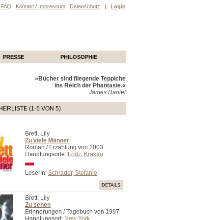
FAQ
Kontakt / Impressum
Datenschutz
|
Login
PRESSE
PHILOSOPHIE
»Bücher sind fliegende Teppiche
ins Reich der Phantasie.«
James Daniel
ERLISTE (1-5 VON 5)
Brett, Lily
Zu viele Männer
Roman / Erzählung von 2003
Handlungsorte:
Lodz
,
Krakau
LeserIn:
Schrader, Stefanie
DETAILS
Brett, Lily
Zu sehen
Erinnerungen / Tagebuch von 1997
Handlungsort:
New York