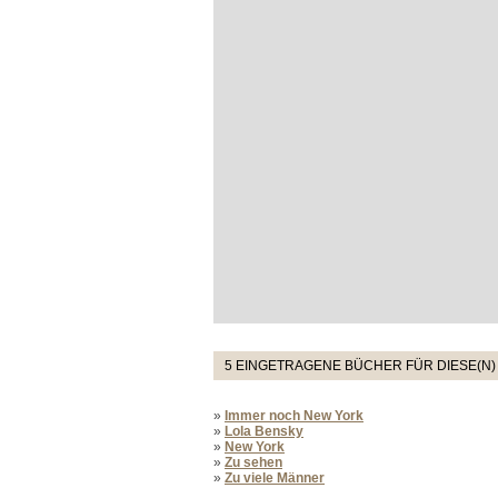
5 EINGETRAGENE BÜCHER FÜR DIESE(N)
»
Immer noch New York
»
Lola Bensky
»
New York
»
Zu sehen
»
Zu viele Männer