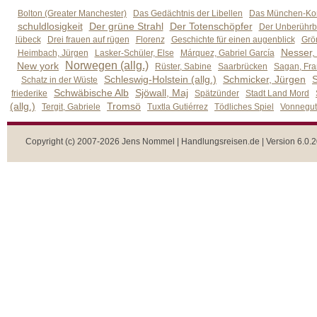
Bolton (Greater Manchester)
Das Gedächtnis der Libellen
Das München-Kom
schuldlosigkeit
Der grüne Strahl
Der Totenschöpfer
Der Unberührb
lübeck
Drei frauen auf rügen
Florenz
Geschichte für einen augenblick
Grön
Nesser,
Heimbach, Jürgen
Lasker-Schüler, Else
Márquez, Gabriel García
Norwegen (allg.)
New york
Rüster, Sabine
Saarbrücken
Sagan, Fra
Schleswig-Holstein (allg.)
Schmicker, Jürgen
S
Schatz in der Wüste
Schwäbische Alb
Sjöwall, Maj
friederike
Spätzünder
Stadt Land Mord
(allg.)
Tromsö
Tergit, Gabriele
Tuxtla Gutiérrez
Tödliches Spiel
Vonnegut,
Copyright (c) 2007-2026 Jens Nommel | Handlungsreisen.de | Version 6.0.2