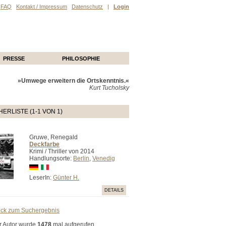
FAQ
Kontakt / Impressum
Datenschutz
|
Login
PRESSE
PHILOSOPHIE
»Umwege erweitern die Ortskenntnis.«
Kurt Tucholsky
ERLISTE (1-1 VON 1)
Gruwe, Renegald
Deckfarbe
Krimi / Thriller von 2014
Handlungsorte:
Berlin
,
Venedig
LeserIn:
Günter H.
DETAILS
ück zum Suchergebnis
r Autor wurde
1478
mal aufgerufen.