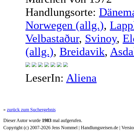
Handlungsorte:
Dänemar
Norwegen (allg.)
,
Lappl
Velbastaður
,
Svinoy
,
El
(allg.)
,
Breidavik
,
Asda
LeserIn:
Aliena
»
zurück zum Suchergebnis
Dieser Autor wurde
1983
mal aufgerufen.
Copyright (c) 2007-2026 Jens Nommel | Handlungsreisen.de | Version