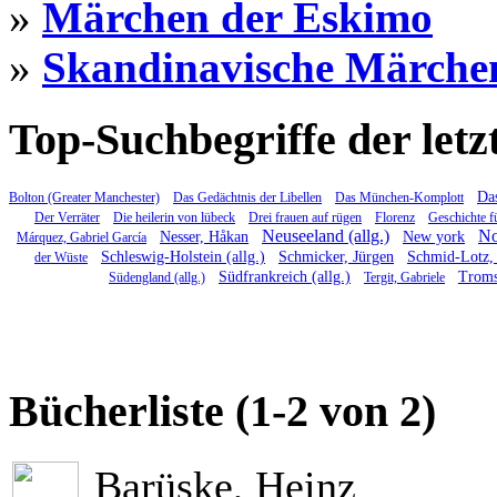
»
Märchen der Eskimo
»
Skandinavische Märche
Top-Suchbegriffe der letz
Das
Bolton (Greater Manchester)
Das Gedächtnis der Libellen
Das München-Komplott
Der Verräter
Die heilerin von lübeck
Drei frauen auf rügen
Florenz
Geschichte f
Neuseeland (allg.)
No
Nesser, Håkan
New york
Márquez, Gabriel García
Schleswig-Holstein (allg.)
Schmicker, Jürgen
Schmid-Lotz, 
der Wüste
Südfrankreich (allg.)
Trom
Südengland (allg.)
Tergit, Gabriele
Bücherliste (1-2 von 2)
Barüske, Heinz