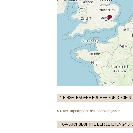
1 EINGETRAGENE BÜCHER FÜR DIESE(N)
»
Über Topflappen freut sich ein jeder
TOP-SUCHBEGRIFFE DER LETZTEN 24 S