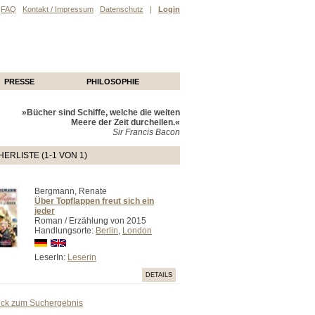
FAQ
Kontakt / Impressum
Datenschutz
|
Login
PRESSE
PHILOSOPHIE
»Bücher sind Schiffe, welche die weiten
Meere der Zeit durcheilen.«
Sir Francis Bacon
ERLISTE (1-1 VON 1)
Bergmann, Renate
Über Topflappen freut sich ein
jeder
Roman / Erzählung von 2015
Handlungsorte:
Berlin
,
London
LeserIn:
Leserin
DETAILS
ück zum Suchergebnis