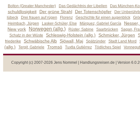
Bolton (Greater Manchester)
Das Gedächtnis der Libellen
Das München-Kom
schuldlosigkeit
Der grüne Strahl
Der Totenschöpfer
Der Unberührb
lübeck
Drei frauen auf rügen
Florenz
Geschichte für einen augenblick
Grön
Nesser,
Heimbach, Jürgen
Lasker-Schüler, Else
Márquez, Gabriel García
Norwegen (allg.)
New york
Rüster, Sabine
Saarbrücken
Sagan, Fra
Schleswig-Holstein (allg.)
Schmicker, Jürgen
S
Schatz in der Wüste
Schwäbische Alb
Sjöwall, Maj
friederike
Spätzünder
Stadt Land Mord
(allg.)
Tromsö
Tergit, Gabriele
Tuxtla Gutiérrez
Tödliches Spiel
Vonnegut,
Copyright (c) 2007-2026 Jens Nommel | Handlungsreisen.de | Version 6.0.2