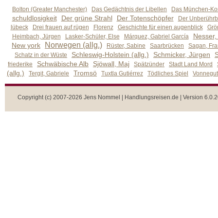
Bolton (Greater Manchester)
Das Gedächtnis der Libellen
Das München-Kom
schuldlosigkeit
Der grüne Strahl
Der Totenschöpfer
Der Unberührb
lübeck
Drei frauen auf rügen
Florenz
Geschichte für einen augenblick
Grön
Nesser,
Heimbach, Jürgen
Lasker-Schüler, Else
Márquez, Gabriel García
Norwegen (allg.)
New york
Rüster, Sabine
Saarbrücken
Sagan, Fra
Schleswig-Holstein (allg.)
Schmicker, Jürgen
S
Schatz in der Wüste
Schwäbische Alb
Sjöwall, Maj
friederike
Spätzünder
Stadt Land Mord
(allg.)
Tromsö
Tergit, Gabriele
Tuxtla Gutiérrez
Tödliches Spiel
Vonnegut,
Copyright (c) 2007-2026 Jens Nommel | Handlungsreisen.de | Version 6.0.2