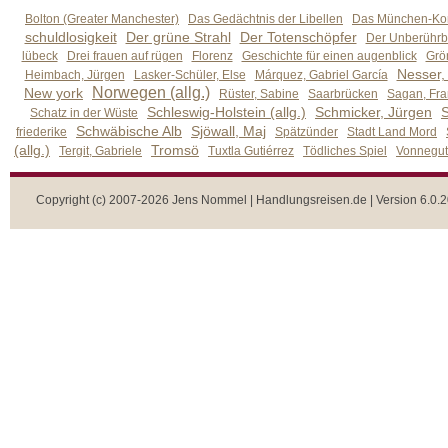
Bolton (Greater Manchester)
Das Gedächtnis der Libellen
Das München-Kom
schuldlosigkeit
Der grüne Strahl
Der Totenschöpfer
Der Unberührb
lübeck
Drei frauen auf rügen
Florenz
Geschichte für einen augenblick
Grön
Nesser,
Heimbach, Jürgen
Lasker-Schüler, Else
Márquez, Gabriel García
Norwegen (allg.)
New york
Rüster, Sabine
Saarbrücken
Sagan, Fra
Schleswig-Holstein (allg.)
Schmicker, Jürgen
S
Schatz in der Wüste
Schwäbische Alb
Sjöwall, Maj
friederike
Spätzünder
Stadt Land Mord
(allg.)
Tromsö
Tergit, Gabriele
Tuxtla Gutiérrez
Tödliches Spiel
Vonnegut,
Copyright (c) 2007-2026 Jens Nommel | Handlungsreisen.de | Version 6.0.2