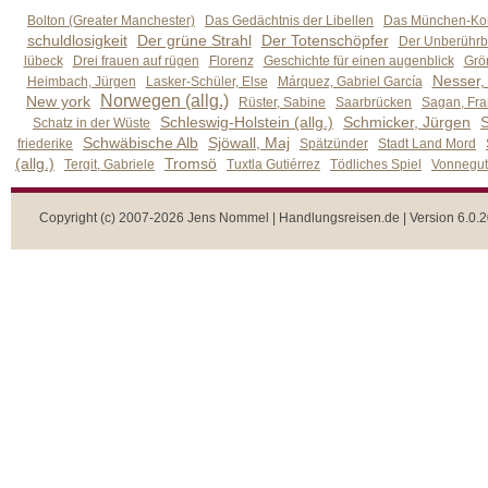
Bolton (Greater Manchester)
Das Gedächtnis der Libellen
Das München-Kom
schuldlosigkeit
Der grüne Strahl
Der Totenschöpfer
Der Unberührb
lübeck
Drei frauen auf rügen
Florenz
Geschichte für einen augenblick
Grön
Nesser,
Heimbach, Jürgen
Lasker-Schüler, Else
Márquez, Gabriel García
Norwegen (allg.)
New york
Rüster, Sabine
Saarbrücken
Sagan, Fra
Schleswig-Holstein (allg.)
Schmicker, Jürgen
S
Schatz in der Wüste
Schwäbische Alb
Sjöwall, Maj
friederike
Spätzünder
Stadt Land Mord
(allg.)
Tromsö
Tergit, Gabriele
Tuxtla Gutiérrez
Tödliches Spiel
Vonnegut,
Copyright (c) 2007-2026 Jens Nommel | Handlungsreisen.de | Version 6.0.2