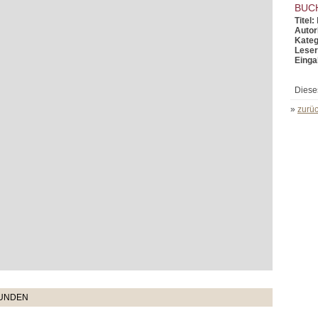
BUC
Titel:
Autor
Kateg
Leser
Einga
Diese
»
zurüc
TUNDEN