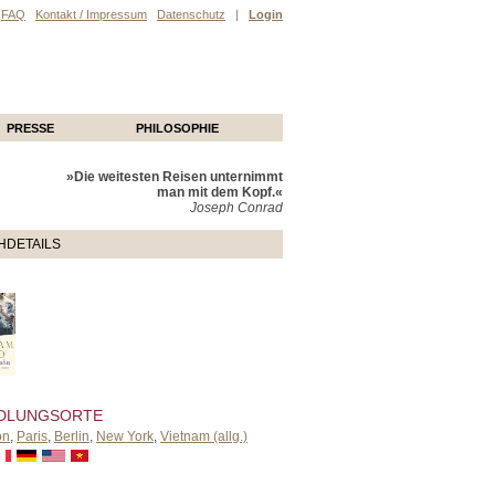
FAQ
Kontakt / Impressum
Datenschutz
|
Login
PRESSE
PHILOSOPHIE
»Die weitesten Reisen unternimmt
man mit dem Kopf.«
Joseph Conrad
HDETAILS
DLUNGSORTE
on
,
Paris
,
Berlin
,
New York
,
Vietnam (allg.)