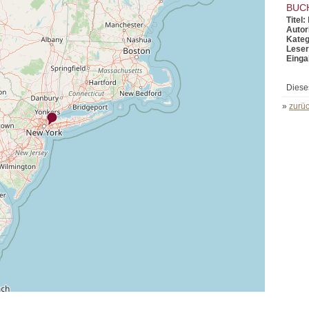
BUC
Titel:
Autor
Kateg
Leser
Einga
Diese
»
zurüc