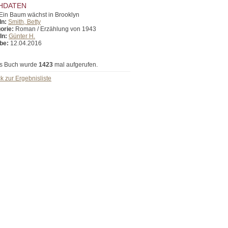
HDATEN
Ein Baum wächst in Brooklyn
In:
Smith, Betty
orie:
Roman / Erzählung von 1943
In:
Günter H.
be:
12.04.2016
s Buch wurde
1423
mal aufgerufen.
k zur Ergebnisliste