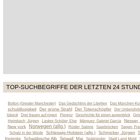
TOP-SUCHBEGRIFFE DER LETZTEN 24 STUN
Bolton (Greater Manchester)
Das Gedächtnis der Libellen
Das München-Kom
schuldlosigkeit
Der grüne Strahl
Der Totenschöpfer
Der Unberührb
lübeck
Drei frauen auf rügen
Florenz
Geschichte für einen augenblick
Grön
Nesser,
Heimbach, Jürgen
Lasker-Schüler, Else
Márquez, Gabriel García
Norwegen (allg.)
New york
Rüster, Sabine
Saarbrücken
Sagan, Fra
Schleswig-Holstein (allg.)
Schmicker, Jürgen
S
Schatz in der Wüste
Schwäbische Alb
Sjöwall, Maj
friederike
Spätzünder
Stadt Land Mord