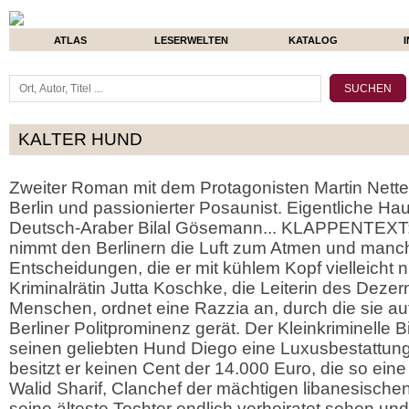
ATLAS
LESERWELTEN
KATALOG
KALTER HUND
Zweiter Roman mit dem Protagonisten Martin Nettel
Berlin und passionierter Posaunist. Eigentliche Haup
Deutsch-Araber Bilal Gösemann... KLAPPENTEXT:
nimmt den Berlinern die Luft zum Atmen und manch e
Entscheidungen, die er mit kühlem Kopf vielleicht ni
Kriminalrätin Jutta Koschke, die Leiterin des Dezer
Menschen, ordnet eine Razzia an, durch die sie auf
Berliner Politprominenz gerät. Der Kleinkriminelle B
seinen geliebten Hund Diego eine Luxusbestattung 
besitzt er keinen Cent der 14.000 Euro, die so eine
Walid Sharif, Clanchef der mächtigen libanesischen 
seine älteste Tochter endlich verheiratet sehen un