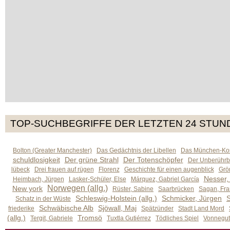
TOP-SUCHBEGRIFFE DER LETZTEN 24 STUN
Bolton (Greater Manchester)
Das Gedächtnis der Libellen
Das München-Kom
schuldlosigkeit
Der grüne Strahl
Der Totenschöpfer
Der Unberührb
lübeck
Drei frauen auf rügen
Florenz
Geschichte für einen augenblick
Grön
Nesser,
Heimbach, Jürgen
Lasker-Schüler, Else
Márquez, Gabriel García
Norwegen (allg.)
New york
Rüster, Sabine
Saarbrücken
Sagan, Fra
Schleswig-Holstein (allg.)
Schmicker, Jürgen
S
Schatz in der Wüste
Schwäbische Alb
Sjöwall, Maj
friederike
Spätzünder
Stadt Land Mord
(allg.)
Tromsö
Tergit, Gabriele
Tuxtla Gutiérrez
Tödliches Spiel
Vonnegut,