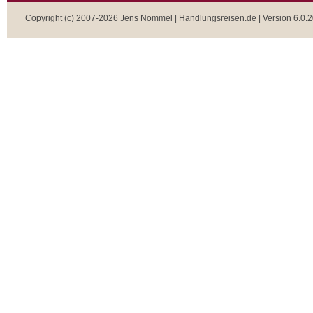
Copyright (c) 2007-2026 Jens Nommel | Handlungsreisen.de | Version 6.0.2