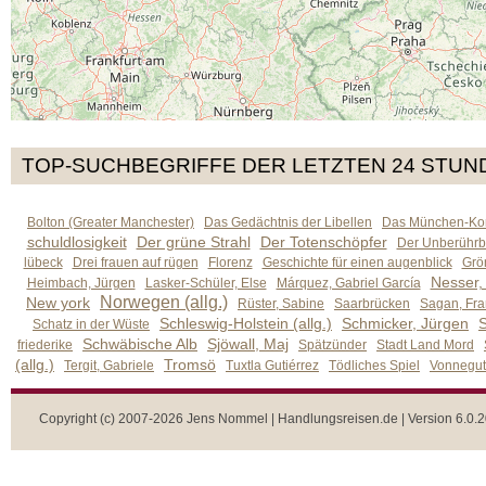
TOP-SUCHBEGRIFFE DER LETZTEN 24 STUN
Bolton (Greater Manchester)
Das Gedächtnis der Libellen
Das München-Kom
schuldlosigkeit
Der grüne Strahl
Der Totenschöpfer
Der Unberührb
lübeck
Drei frauen auf rügen
Florenz
Geschichte für einen augenblick
Grön
Nesser,
Heimbach, Jürgen
Lasker-Schüler, Else
Márquez, Gabriel García
Norwegen (allg.)
New york
Rüster, Sabine
Saarbrücken
Sagan, Fra
Schleswig-Holstein (allg.)
Schmicker, Jürgen
S
Schatz in der Wüste
Schwäbische Alb
Sjöwall, Maj
friederike
Spätzünder
Stadt Land Mord
(allg.)
Tromsö
Tergit, Gabriele
Tuxtla Gutiérrez
Tödliches Spiel
Vonnegut,
Copyright (c) 2007-2026 Jens Nommel | Handlungsreisen.de | Version 6.0.2