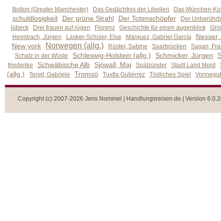
Bolton (Greater Manchester)
Das Gedächtnis der Libellen
Das München-Kom
schuldlosigkeit
Der grüne Strahl
Der Totenschöpfer
Der Unberührb
lübeck
Drei frauen auf rügen
Florenz
Geschichte für einen augenblick
Grön
Nesser,
Heimbach, Jürgen
Lasker-Schüler, Else
Márquez, Gabriel García
Norwegen (allg.)
New york
Rüster, Sabine
Saarbrücken
Sagan, Fra
Schleswig-Holstein (allg.)
Schmicker, Jürgen
S
Schatz in der Wüste
Schwäbische Alb
Sjöwall, Maj
friederike
Spätzünder
Stadt Land Mord
(allg.)
Tromsö
Tergit, Gabriele
Tuxtla Gutiérrez
Tödliches Spiel
Vonnegut,
Copyright (c) 2007-2026 Jens Nommel | Handlungsreisen.de | Version 6.0.2