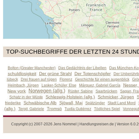
TOP-SUCHBEGRIFFE DER LETZTEN 24 STUN
Bolton (Greater Manchester)
Das Gedächtnis der Libellen
Das München-Kom
schuldlosigkeit
Der grüne Strahl
Der Totenschöpfer
Der Unberührb
lübeck
Drei frauen auf rügen
Florenz
Geschichte für einen augenblick
Grön
Nesser,
Heimbach, Jürgen
Lasker-Schüler, Else
Márquez, Gabriel García
Norwegen (allg.)
New york
Rüster, Sabine
Saarbrücken
Sagan, Fra
Schleswig-Holstein (allg.)
Schmicker, Jürgen
S
Schatz in der Wüste
Schwäbische Alb
Sjöwall, Maj
friederike
Spätzünder
Stadt Land Mord
(allg.)
Tromsö
Tergit, Gabriele
Tuxtla Gutiérrez
Tödliches Spiel
Vonnegut,
Copyright (c) 2007-2026 Jens Nommel | Handlungsreisen.de | Version 6.0.2