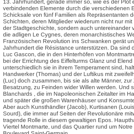
13. Jahrhundert, gerade immer so, wie es der Plot e
verbindenden Elemente durch die verschiedenen 
Schicksale von fünf Familien als Repräsentanten 
Schichten, deren Mitglieder wiederum nicht nur mi
der Stadtgeschichte, sondern auch untereinander 
die adligen Le Cygnes, deren monarchistisches Wel
Französischen Revolution ins Schwanken gerät und
Jahrhundert die Résistance unterstützen. Da sind
Luc Gascon, die in den Hinterhöfen von Montmartr
bei der Errichtung des Eiffelturms Glanz und Elend
unterschiedlich sie in ihrem Temperament sind, hal
Handwerker (Thomas) und der Luftikus mit zweife
(Luc) doch zusammen, bis sie als alte Männer, zur
Besatzung, zu Feinden wider Willen werden. Und sc
Blanchards , die im Napoleonischen Zeitalter im H
und später die großen Warenhäuser und Konsumtem
Aber auch Kunsthändler (Jacob), Kurtisanen (Louis
Sourd), die immer auf Seiten der Revolutionäre mitw
tragende Rolle in diesem gewaltigen Epos. Haupth
Viertel Montmarte, und das Quartier rund um Not
Boulevard Saint-Germain.