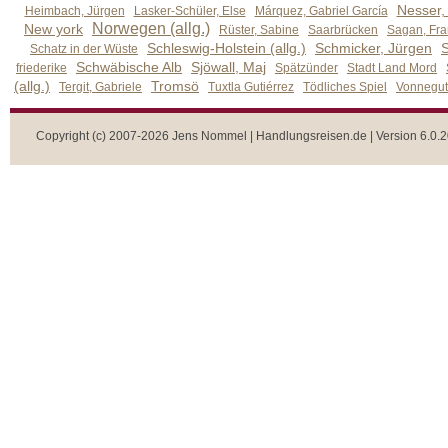
Nesser,
Heimbach, Jürgen
Lasker-Schüler, Else
Márquez, Gabriel García
Norwegen (allg.)
New york
Rüster, Sabine
Saarbrücken
Sagan, Fra
Schleswig-Holstein (allg.)
Schmicker, Jürgen
S
Schatz in der Wüste
Schwäbische Alb
Sjöwall, Maj
friederike
Spätzünder
Stadt Land Mord
(allg.)
Tromsö
Tergit, Gabriele
Tuxtla Gutiérrez
Tödliches Spiel
Vonnegut,
Copyright (c) 2007-2026 Jens Nommel | Handlungsreisen.de | Version 6.0.2