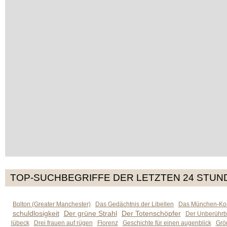
TOP-SUCHBEGRIFFE DER LETZTEN 24 STUN
Bolton (Greater Manchester)
Das Gedächtnis der Libellen
Das München-Kom
schuldlosigkeit
Der grüne Strahl
Der Totenschöpfer
Der Unberührb
lübeck
Drei frauen auf rügen
Florenz
Geschichte für einen augenblick
Grön