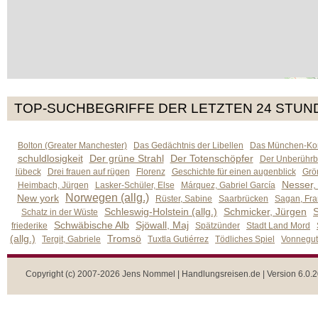
TOP-SUCHBEGRIFFE DER LETZTEN 24 STUN
Bolton (Greater Manchester)
Das Gedächtnis der Libellen
Das München-Kom
schuldlosigkeit
Der grüne Strahl
Der Totenschöpfer
Der Unberührb
lübeck
Drei frauen auf rügen
Florenz
Geschichte für einen augenblick
Grön
Nesser,
Heimbach, Jürgen
Lasker-Schüler, Else
Márquez, Gabriel García
Norwegen (allg.)
New york
Rüster, Sabine
Saarbrücken
Sagan, Fra
Schleswig-Holstein (allg.)
Schmicker, Jürgen
S
Schatz in der Wüste
Schwäbische Alb
Sjöwall, Maj
friederike
Spätzünder
Stadt Land Mord
(allg.)
Tromsö
Tergit, Gabriele
Tuxtla Gutiérrez
Tödliches Spiel
Vonnegut,
Copyright (c) 2007-2026 Jens Nommel | Handlungsreisen.de | Version 6.0.2