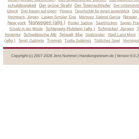
schuldlosigkeit
Der grüne Strahl
Der Totenschöpfer
Der Unberührb
lübeck
Drei frauen auf rügen
Florenz
Geschichte für einen augenblick
Grön
Nesser,
Heimbach, Jürgen
Lasker-Schüler, Else
Márquez, Gabriel García
Norwegen (allg.)
New york
Rüster, Sabine
Saarbrücken
Sagan, Fra
Schleswig-Holstein (allg.)
Schmicker, Jürgen
S
Schatz in der Wüste
Schwäbische Alb
Sjöwall, Maj
friederike
Spätzünder
Stadt Land Mord
(allg.)
Tromsö
Tergit, Gabriele
Tuxtla Gutiérrez
Tödliches Spiel
Vonnegut,
Copyright (c) 2007-2026 Jens Nommel | Handlungsreisen.de | Version 6.0.2