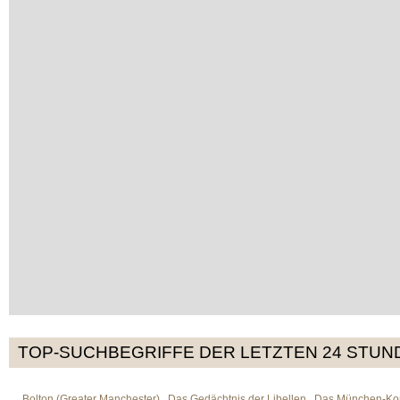
TOP-SUCHBEGRIFFE DER LETZTEN 24 STUN
Bolton (Greater Manchester)
Das Gedächtnis der Libellen
Das München-Kom