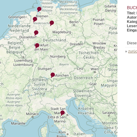
BUC
Titel:
Autor
Kateg
Leser
Einga
Diese
»
zurüc