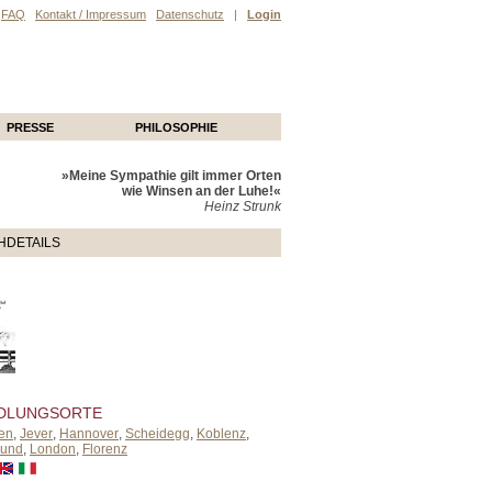
FAQ
Kontakt / Impressum
Datenschutz
|
Login
PRESSE
PHILOSOPHIE
»Meine Sympathie gilt immer Orten
wie Winsen an der Luhe!«
Heinz Strunk
HDETAILS
DLUNGSORTE
en
,
Jever
,
Hannover
,
Scheidegg
,
Koblenz
,
mund
,
London
,
Florenz