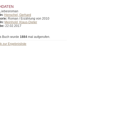
HDATEN
Liebesroman
In:
Henschel, Gerhard
orie:
Roman / Erzählung von 2010
In:
Meinhold, Klaus-Dieter
be:
22.02.2017
s Buch wurde
1884
mal aufgerufen.
k zur Ergebnisliste