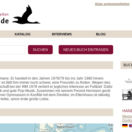
Atlas weiterempfehlen
KATALOG
INTERVIEWS
BLOG
BUC
omane. Er handelt in den Jahren 1978/79 bis ins Jahr 1980 hinein.
er es fällt ihm immer noch schwer, eine Freundin zu finden. Wegen des
aft bei der WM 1978 verliert er jegliches Interesse an Fußball: Dafür
r Politik und gute Pop-Musik. Zusammen mii seinem Freund Hermann gerät
er Gymnasium in Konflikt mit dem Direktor, im Elternhaus ist ständig
Heike, seine erste große Liebe.
HAN
Mepp
Dort