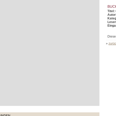
BUC
Titel:
Autor
Kateg
Leser
Einga
Diese
»
zurüc
TUNDEN