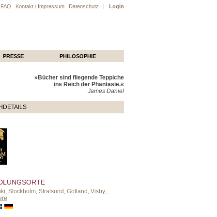
FAQ
Kontakt / Impressum
Datenschutz
|
Login
PRESSE
PHILOSOPHIE
»Bücher sind fliegende Teppiche
ins Reich der Phantasie.«
James Daniel
HDETAILS
DLUNGSORTE
ki
,
Stockholm
,
Stralsund
,
Gotland
,
Visby
,
ere