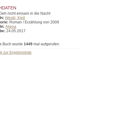
HDATEN
Geh nicht einsam in die Nacht
In:
Westö, Kjell
orie:
Roman / Erzählung von 2009
In:
Aliena
be:
24.05.2017
s Buch wurde
1449
mal aufgerufen.
k zur Ergebnisliste